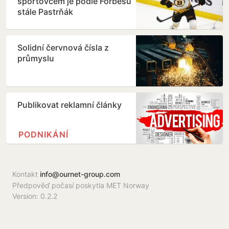
sportovcem je podle Forbesu
stále Pastrňák
Solidní červnová čísla z
průmyslu
Publikovat reklamní články
PODNIKÁNÍ
Kontakt
info@ournet-group.com
Předpověď počasí poskytla MET Norway
Version: 0.2.2