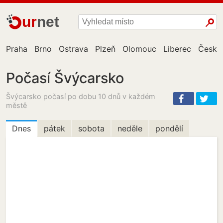
ur
net
Praha
Brno
Ostrava
Plzeň
Olomouc
Liberec
České
Počasí Švýcarsko
Švýcarsko počasí po dobu 10 dnů v každém
městě
Dnes
pátek
sobota
neděle
pondělí