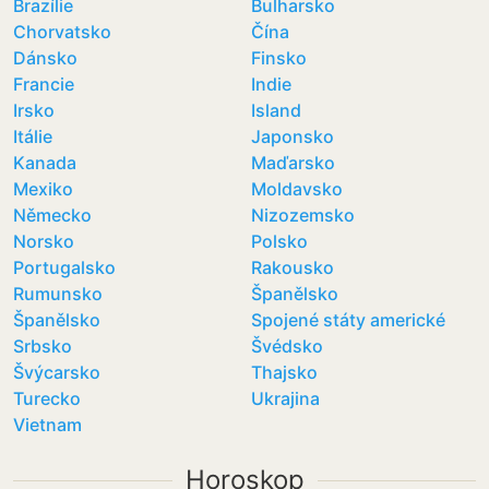
Brazílie
Bulharsko
Chorvatsko
Čína
Dánsko
Finsko
Francie
Indie
Irsko
Island
Itálie
Japonsko
Kanada
Maďarsko
Mexiko
Moldavsko
Německo
Nizozemsko
Norsko
Polsko
Portugalsko
Rakousko
Rumunsko
Španělsko
Španělsko
Spojené státy americké
Srbsko
Švédsko
Švýcarsko
Thajsko
Turecko
Ukrajina
Vietnam
Horoskop