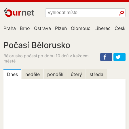
ur
net
Praha
Brno
Ostrava
Plzeň
Olomouc
Liberec
České
Počasí Bělorusko
Bělorusko počasí po dobu 10 dnů v každém
městě
Dnes
neděle
pondělí
úterý
středa