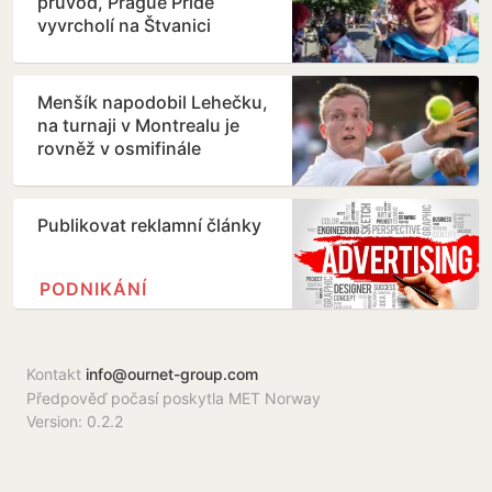
průvod, Prague Pride
vyvrcholí na Štvanici
Menšík napodobil Lehečku,
na turnaji v Montrealu je
rovněž v osmifinále
Publikovat reklamní články
PODNIKÁNÍ
Kontakt
info@ournet-group.com
Předpověď počasí poskytla MET Norway
Version: 0.2.2