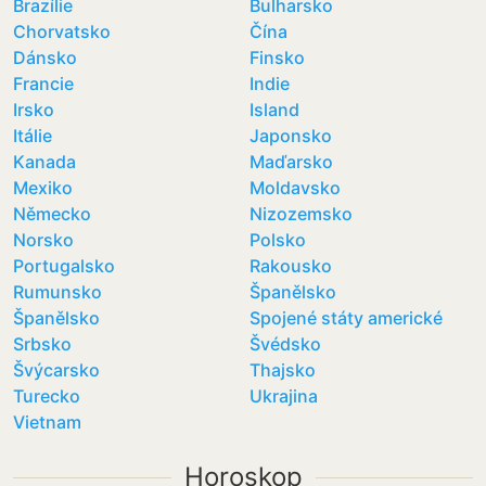
Brazílie
Bulharsko
Chorvatsko
Čína
Dánsko
Finsko
Francie
Indie
Irsko
Island
Itálie
Japonsko
Kanada
Maďarsko
Mexiko
Moldavsko
Německo
Nizozemsko
Norsko
Polsko
Portugalsko
Rakousko
Rumunsko
Španělsko
Španělsko
Spojené státy americké
Srbsko
Švédsko
Švýcarsko
Thajsko
Turecko
Ukrajina
Vietnam
Horoskop