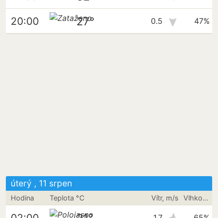
27°
20:00
0.5
47%
úterý , 11 srpen
Hodina
Teplota °C
Vítr, m/s
Vlhkost vzduchu
21°
02:00
1.7
65%