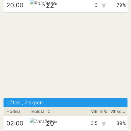
22°
20:00
3
79%
pátek , 7 srpen
Hodina
Teplota °C
Vítr, m/s
Vlhkost vzduchu
20°
02:00
3.5
89%