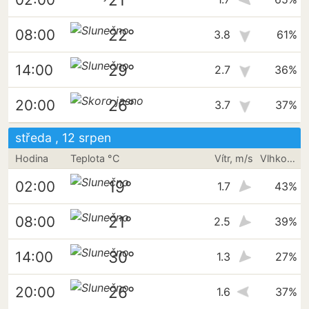
22°
08:00
3.8
61%
29°
14:00
2.7
36%
26°
20:00
3.7
37%
středa , 12 srpen
Hodina
Teplota °C
Vítr, m/s
Vlhkost vzduchu
19°
02:00
1.7
43%
21°
08:00
2.5
39%
30°
14:00
1.3
27%
26°
20:00
1.6
37%