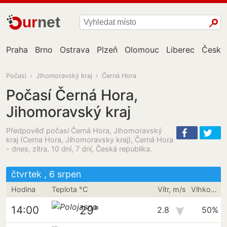
ur
net
Praha
Brno
Ostrava
Plzeň
Olomouc
Liberec
České
Počasí
›
Jihomoravský kraj
›
Černá Hora
Počasí Černá Hora,
Jihomoravský kraj
Předpověď počasí Černá Hora, Jihomoravský
kraj (Cerna Hora, Jihomoravsky kraj), Černá Hora
- dnes, zítra, 10 dní, 7 dní, Česká republika.
čtvrtek , 6 srpen
Hodina
Teplota °C
Vítr, m/s
Vlhkost vzduchu
29°
14:00
2.8
50%