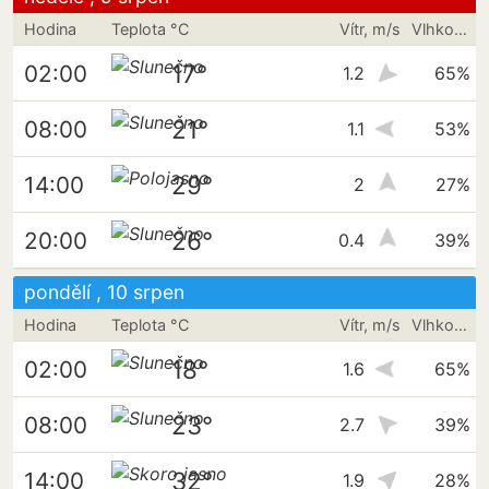
Hodina
Teplota °C
Vítr, m/s
Vlhkost vzduchu
17°
02:00
1.2
65%
21°
08:00
1.1
53%
29°
14:00
2
27%
26°
20:00
0.4
39%
pondělí , 10 srpen
Hodina
Teplota °C
Vítr, m/s
Vlhkost vzduchu
18°
02:00
1.6
65%
23°
08:00
2.7
39%
32°
14:00
1.9
28%