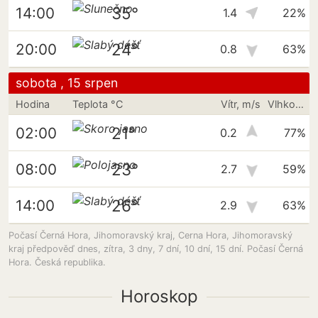
35°
14:00
1.4
22%
24°
20:00
0.8
63%
sobota , 15 srpen
Hodina
Teplota °C
Vítr, m/s
Vlhkost vzduchu
21°
02:00
0.2
77%
23°
08:00
2.7
59%
26°
14:00
2.9
63%
Počasí Černá Hora, Jihomoravský kraj, Cerna Hora, Jihomoravský
kraj předpověď dnes, zítra, 3 dny, 7 dní, 10 dní, 15 dní. Počasí Černá
Hora. Česká republika.
Horoskop