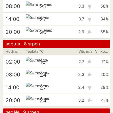
25°
08:00
3.3
58%
27°
14:00
3.7
34%
20°
20:00
2.9
55%
sobota , 8 srpen
Hodina
Teplota °C
Vítr, m/s
Vlhkost vzduchu
16°
02:00
2.7
71%
24°
08:00
2.3
40%
27°
14:00
2.4
29%
24°
20:00
3.2
41%
neděle , 9 srpen