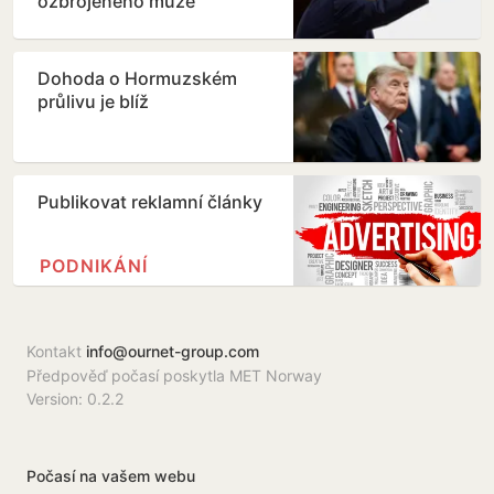
ozbrojeného muže
Dohoda o Hormuzském
průlivu je blíž
Publikovat reklamní články
PODNIKÁNÍ
Kontakt
info@ournet-group.com
Předpověď počasí poskytla MET Norway
Version: 0.2.2
Počasí na vašem webu