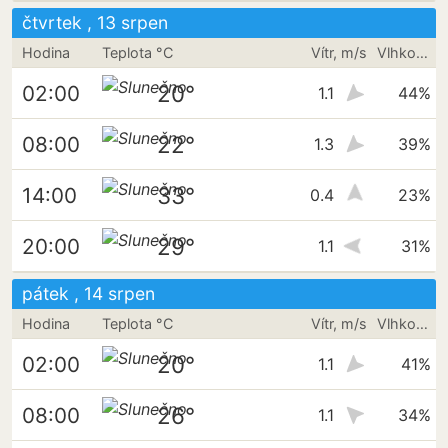
čtvrtek , 13 srpen
Hodina
Teplota °C
Vítr, m/s
Vlhkost vzduchu
20°
02:00
1.1
44%
22°
08:00
1.3
39%
33°
14:00
0.4
23%
29°
20:00
1.1
31%
pátek , 14 srpen
Hodina
Teplota °C
Vítr, m/s
Vlhkost vzduchu
20°
02:00
1.1
41%
26°
08:00
1.1
34%