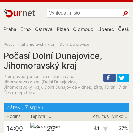
ur
net
Praha
Brno
Ostrava
Plzeň
Olomouc
Liberec
České
Počasí
›
Jihomoravský kraj
›
Dolní Dunajovice
Počasí Dolní Dunajovice,
Jihomoravský kraj
Předpověď počasí Dolní Dunajovice,
Jihomoravský kraj (Dolni Dunajovice,
Jihomoravsky kraj), Dolní Dunajovice - dnes, zítra, 10 dní, 7 dní,
Česká republika.
pátek , 7 srpen
Hodina
Teplota °C
Vítr, m/s
Vlhkost vzduchu
29°
14:00
4.1
37%