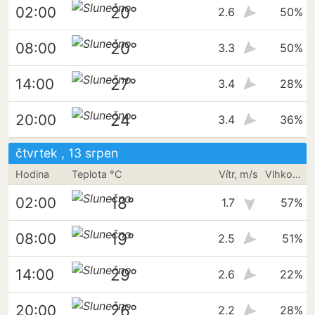
20°
02:00
2.6
50%
20°
08:00
3.3
50%
27°
14:00
3.4
28%
24°
20:00
3.4
36%
čtvrtek , 13 srpen
Hodina
Teplota °C
Vítr, m/s
Vlhkost vzduchu
18°
02:00
1.7
57%
19°
08:00
2.5
51%
29°
14:00
2.6
22%
26°
20:00
2.2
28%