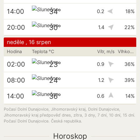
34°
14:00
0.2
18%
30°
20:00
1.4
22%
neděle , 16 srpen
Hodina
Teplota °C
Vítr, m/s
Vlhkost vzduchu
23°
02:00
0.9
36%
24°
08:00
1.2
39%
36°
14:00
0.6
14%
Počasí Dolní Dunajovice, Jihomoravský kraj, Dolni Dunajovice,
Jihomoravský kraj předpověď dnes, zítra, 3 dny, 7 dní, 10 dní, 15 dní.
Počasí Dolní Dunajovice. Česká republika.
Horoskop