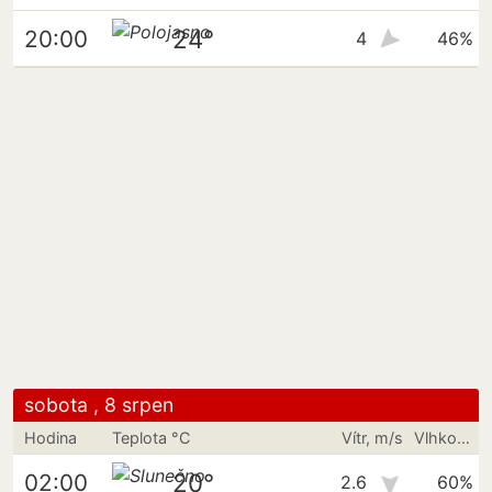
24°
20:00
4
46%
sobota , 8 srpen
Hodina
Teplota °C
Vítr, m/s
Vlhkost vzduchu
20°
02:00
2.6
60%