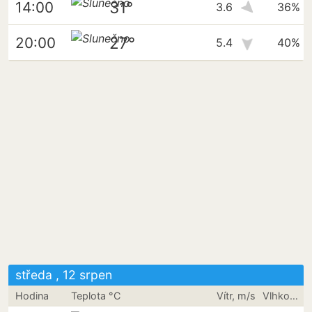
31°
14:00
3.6
36%
27°
20:00
5.4
40%
středa , 12 srpen
Hodina
Teplota °C
Vítr, m/s
Vlhkost vzduchu