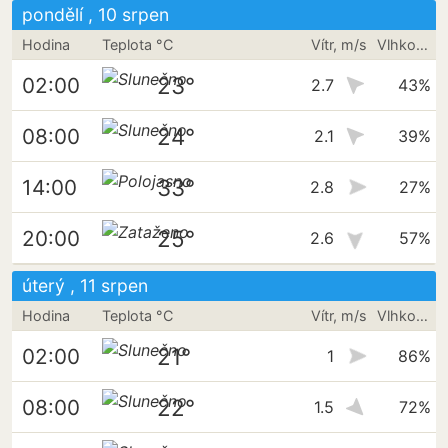
pondělí , 10 srpen
Hodina
Teplota °C
Vítr, m/s
Vlhkost vzduchu
23°
02:00
2.7
43%
24°
08:00
2.1
39%
33°
14:00
2.8
27%
25°
20:00
2.6
57%
úterý , 11 srpen
Hodina
Teplota °C
Vítr, m/s
Vlhkost vzduchu
21°
02:00
1
86%
22°
08:00
1.5
72%