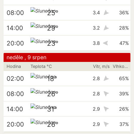
25°
08:00
3.4
36%
29°
14:00
3.2
28%
23°
20:00
3.8
47%
neděle , 9 srpen
Hodina
Teplota °C
Vítr, m/s
Vlhkost vzduchu
18°
02:00
2.8
65%
26°
08:00
2.8
39%
31°
14:00
2.9
26%
26°
20:00
2.9
37%