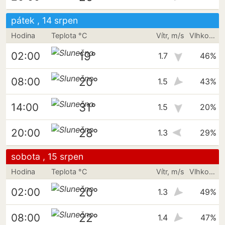
pátek , 14 srpen
Hodina
Teplota °C
Vítr, m/s
Vlhkost vzduchu
19°
02:00
1.7
46%
20°
08:00
1.5
43%
31°
14:00
1.5
20%
28°
20:00
1.3
29%
sobota , 15 srpen
Hodina
Teplota °C
Vítr, m/s
Vlhkost vzduchu
20°
02:00
1.3
49%
22°
08:00
1.4
47%