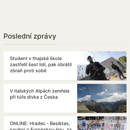
Poslední zprávy
Student v thajské škole
zastřelil šest lidí, pak obrátil
zbraň proti sobě
V italských Alpách zemřela
při túře dívka z Česka
ONLINE: Hradec - Besiktas,
souboj o Evropskou ligu, za