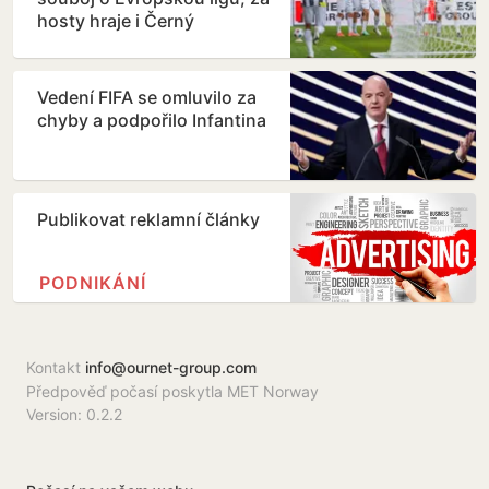
hosty hraje i Černý
Vedení FIFA se omluvilo za
chyby a podpořilo Infantina
Publikovat reklamní články
PODNIKÁNÍ
Kontakt
info@ournet-group.com
Předpověď počasí poskytla MET Norway
Version: 0.2.2