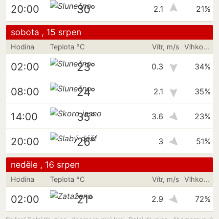
30°
20:00
2.1
21%
sobota , 15 srpen
Hodina
Teplota °C
Vítr, m/s
Vlhkost vzduchu
23°
02:00
0.3
34%
24°
08:00
2.1
35%
35°
14:00
3.6
23%
26°
20:00
3
51%
neděle , 16 srpen
Hodina
Teplota °C
Vítr, m/s
Vlhkost vzduchu
21°
02:00
2.9
72%