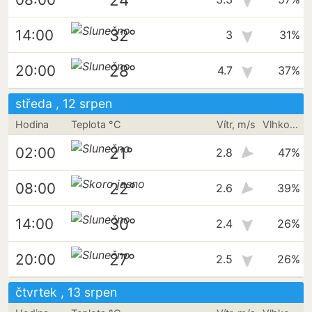
32°
14:00
3
31%
28°
20:00
4.7
37%
středa , 12 srpen
Hodina
Teplota °C
Vítr, m/s
Vlhkost vzduchu
21°
02:00
2.8
47%
22°
08:00
2.6
39%
30°
14:00
2.4
26%
27°
20:00
2.5
26%
čtvrtek , 13 srpen