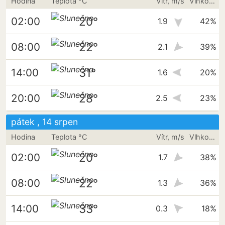
Hodina
Teplota °C
Vítr, m/s
Vlhkost vzduchu
20°
02:00
1.9
42%
22°
08:00
2.1
39%
31°
14:00
1.6
20%
28°
20:00
2.5
23%
pátek , 14 srpen
Hodina
Teplota °C
Vítr, m/s
Vlhkost vzduchu
20°
02:00
1.7
38%
22°
08:00
1.3
36%
33°
14:00
0.3
18%