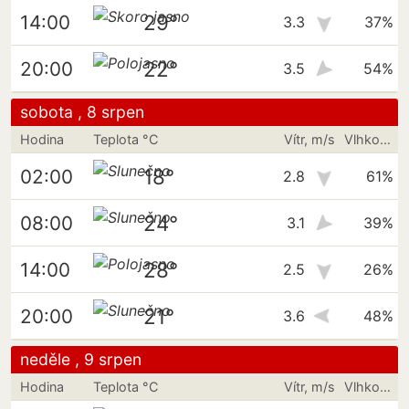
29°
14:00
3.3
37%
22°
20:00
3.5
54%
sobota , 8 srpen
Hodina
Teplota °C
Vítr, m/s
Vlhkost vzduchu
18°
02:00
2.8
61%
24°
08:00
3.1
39%
28°
14:00
2.5
26%
21°
20:00
3.6
48%
neděle , 9 srpen
Hodina
Teplota °C
Vítr, m/s
Vlhkost vzduchu