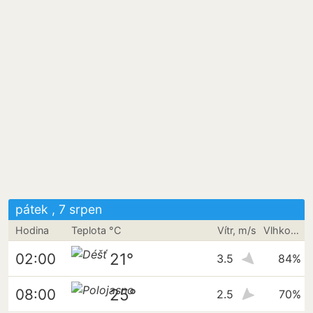
pátek , 7 srpen
Hodina
Teplota °C
Vítr, m/s
Vlhkost vzduchu
21°
02:00
3.5
84%
25°
08:00
2.5
70%