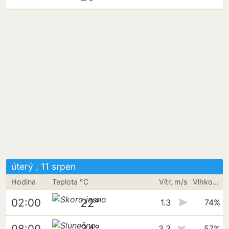
úterý , 11 srpen
Hodina
Teplota °C
Vítr, m/s
Vlhkost vzduchu
22°
02:00
1.3
74%
24°
08:00
3.3
57%