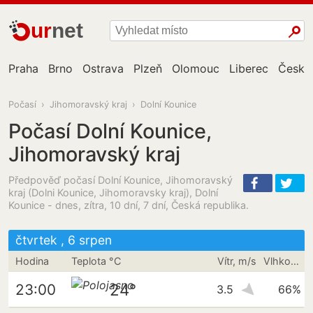
ur
net
Praha
Brno
Ostrava
Plzeň
Olomouc
Liberec
České
Počasí
›
Jihomoravský kraj
›
Dolní Kounice
Počasí Dolní Kounice,
Jihomoravský kraj
Předpověď počasí Dolní Kounice, Jihomoravský
kraj (Dolni Kounice, Jihomoravsky kraj), Dolní
Kounice - dnes, zítra, 10 dní, 7 dní, Česká republika.
čtvrtek , 6 srpen
Hodina
Teplota °C
Vítr, m/s
Vlhkost vzduchu
24°
23:00
3.5
66%