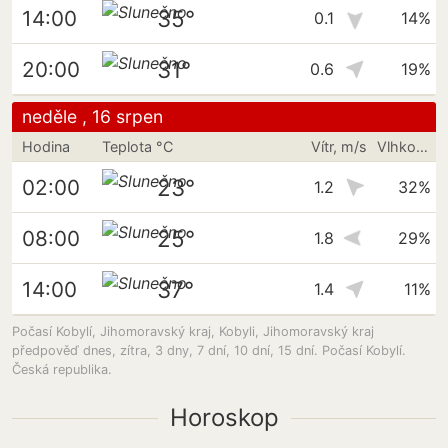
35°
14:00
0.1
14%
31°
20:00
0.6
19%
neděle , 16 srpen
Hodina
Teplota °C
Vítr, m/s
Vlhkost vzduchu
23°
02:00
1.2
32%
25°
08:00
1.8
29%
37°
14:00
1.4
11%
Počasí Kobylí, Jihomoravský kraj, Kobyli, Jihomoravský kraj
předpověď dnes, zítra, 3 dny, 7 dní, 10 dní, 15 dní. Počasí Kobylí.
Česká republika.
Horoskop