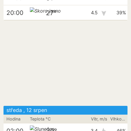
27°
20:00
4.5
39%
středa , 12 srpen
Hodina
Teplota °C
Vítr, m/s
Vlhkost vzduchu
20°
02:00
3.4
46%