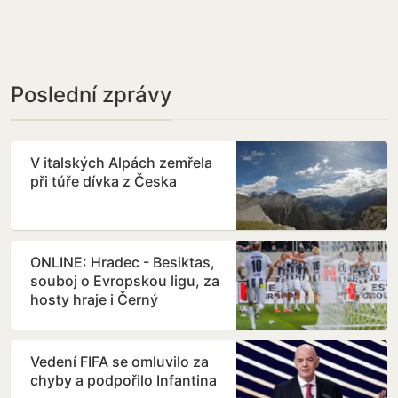
Poslední zprávy
V italských Alpách zemřela
při túře dívka z Česka
ONLINE: Hradec - Besiktas,
souboj o Evropskou ligu, za
hosty hraje i Černý
Vedení FIFA se omluvilo za
chyby a podpořilo Infantina