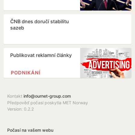
ČNB dnes doručí stabilitu
sazeb
Publikovat reklamní články
PODNIKÁNÍ
Kontakt
info@ournet-group.com
Předpověď počasí poskytla MET Norway
Version: 0.2.2
Počasí na vašem webu