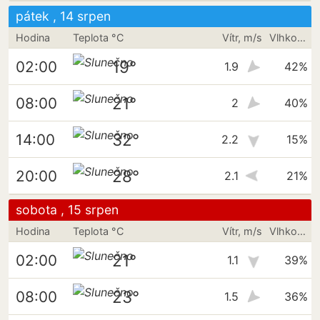
pátek , 14 srpen
Hodina
Teplota °C
Vítr, m/s
Vlhkost vzduchu
19°
02:00
1.9
42%
21°
08:00
2
40%
32°
14:00
2.2
15%
28°
20:00
2.1
21%
sobota , 15 srpen
Hodina
Teplota °C
Vítr, m/s
Vlhkost vzduchu
21°
02:00
1.1
39%
23°
08:00
1.5
36%