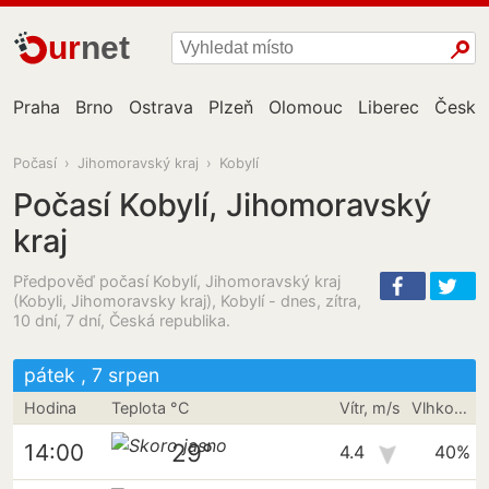
ur
net
Praha
Brno
Ostrava
Plzeň
Olomouc
Liberec
České
Počasí
›
Jihomoravský kraj
›
Kobylí
Počasí Kobylí, Jihomoravský
kraj
Předpověď počasí Kobylí, Jihomoravský kraj
(Kobyli, Jihomoravsky kraj), Kobylí - dnes, zítra,
10 dní, 7 dní, Česká republika.
pátek , 7 srpen
Hodina
Teplota °C
Vítr, m/s
Vlhkost vzduchu
29°
14:00
4.4
40%