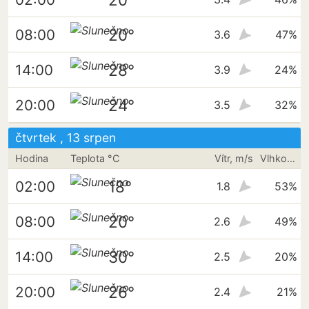
20°
08:00
3.6
47%
28°
14:00
3.9
24%
24°
20:00
3.5
32%
čtvrtek , 13 srpen
Hodina
Teplota °C
Vítr, m/s
Vlhkost vzduchu
18°
02:00
1.8
53%
20°
08:00
2.6
49%
30°
14:00
2.5
20%
26°
20:00
2.4
21%