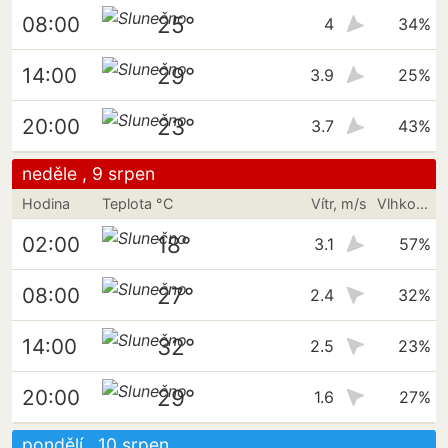
25°
08:00
4
34%
29°
14:00
3.9
25%
23°
20:00
3.7
43%
neděle , 9 srpen
Hodina
Teplota °C
Vítr, m/s
Vlhkost vzduchu
18°
02:00
3.1
57%
27°
08:00
2.4
32%
32°
14:00
2.5
23%
29°
20:00
1.6
27%
pondělí , 10 srpen