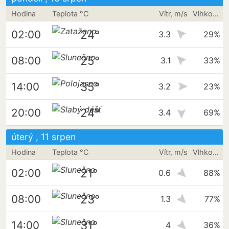
Hodina
Teplota °C
Vítr, m/s
Vlhkost vzduchu
24°
02:00
3.3
29%
25°
08:00
3.1
33%
35°
14:00
3.2
23%
24°
20:00
3.4
69%
úterý , 11 srpen
Hodina
Teplota °C
Vítr, m/s
Vlhkost vzduchu
21°
02:00
0.6
88%
23°
08:00
1.3
77%
31°
14:00
4
36%