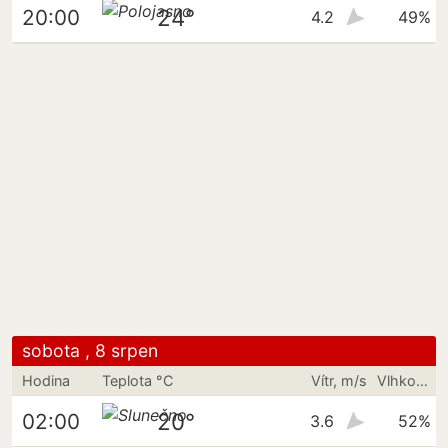
24°
20:00
4.2
49%
sobota , 8 srpen
Hodina
Teplota °C
Vítr, m/s
Vlhkost vzduchu
20°
02:00
3.6
52%