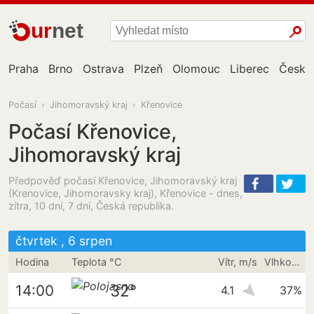
ur
net
Praha
Brno
Ostrava
Plzeň
Olomouc
Liberec
České
Počasí
›
Jihomoravský kraj
›
Křenovice
Počasí Křenovice,
Jihomoravský kraj
Předpověď počasí Křenovice, Jihomoravský kraj
(Krenovice, Jihomoravsky kraj), Křenovice - dnes,
zítra, 10 dní, 7 dní, Česká republika.
čtvrtek , 6 srpen
Hodina
Teplota °C
Vítr, m/s
Vlhkost vzduchu
32°
14:00
4.1
37%