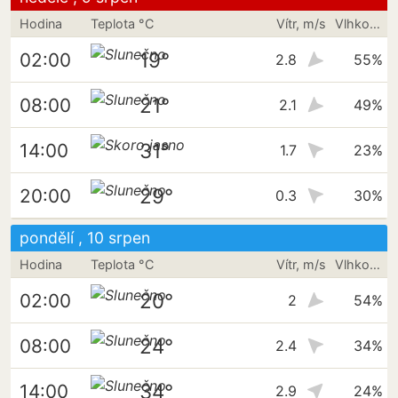
Hodina
Teplota °C
Vítr, m/s
Vlhkost vzduchu
19°
02:00
2.8
55%
21°
08:00
2.1
49%
31°
14:00
1.7
23%
29°
20:00
0.3
30%
pondělí , 10 srpen
Hodina
Teplota °C
Vítr, m/s
Vlhkost vzduchu
20°
02:00
2
54%
24°
08:00
2.4
34%
34°
14:00
2.9
24%