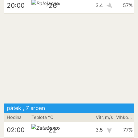
26°
20:00
3.4
57%
pátek , 7 srpen
Hodina
Teplota °C
Vítr, m/s
Vlhkost vzduchu
22°
02:00
3.5
77%