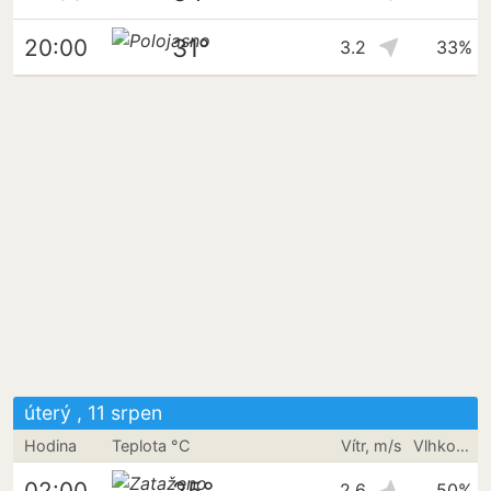
31°
20:00
3.2
33%
úterý , 11 srpen
Hodina
Teplota °C
Vítr, m/s
Vlhkost vzduchu
25°
02:00
2.6
50%