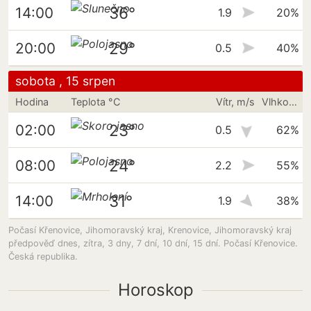
36°
14:00
1.9
20%
29°
20:00
0.5
40%
sobota , 15 srpen
Hodina
Teplota °C
Vítr, m/s
Vlhkost vzduchu
23°
02:00
0.5
62%
24°
08:00
2.2
55%
31°
14:00
1.9
38%
Počasí Křenovice, Jihomoravský kraj, Krenovice, Jihomoravský kraj
předpověď dnes, zítra, 3 dny, 7 dní, 10 dní, 15 dní. Počasí Křenovice.
Česká republika.
Horoskop