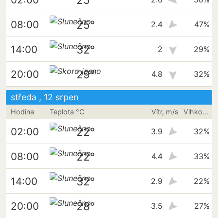
25°
08:00
2.4
47%
32°
14:00
2
29%
29°
20:00
4.8
32%
středa , 12 srpen
Hodina
Teplota °C
Vítr, m/s
Vlhkost vzduchu
22°
02:00
3.9
32%
22°
08:00
4.4
33%
32°
14:00
2.9
22%
28°
20:00
3.5
27%