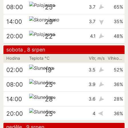
25°
08:00
3.7
65%
29°
14:00
3.7
35%
22°
20:00
4.1
48%
sobota , 8 srpen
Hodina
Teplota °C
Vítr, m/s
Vlhkost vzduchu
19°
02:00
3.5
52%
25°
08:00
3.9
36%
28°
14:00
3.6
28%
25°
20:00
4
36%
neděle , 9 srpen