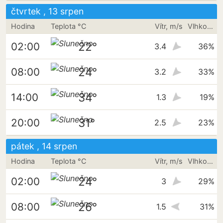
čtvrtek , 13 srpen
Hodina
Teplota °C
Vítr, m/s
Vlhkost vzduchu
22°
02:00
3.4
36%
24°
08:00
3.2
33%
34°
14:00
1.3
19%
31°
20:00
2.5
23%
pátek , 14 srpen
Hodina
Teplota °C
Vítr, m/s
Vlhkost vzduchu
24°
02:00
3
29%
26°
08:00
1.5
31%