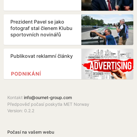
Prezident Pavel se jako
fotograf stal členem Klubu
sportovních novinářů
Publikovat reklamní články
PODNIKÁNÍ
Kontakt
info@ournet-group.com
Předpověď počasí poskytla MET Norway
Version: 0.2.2
Počasí na vašem webu