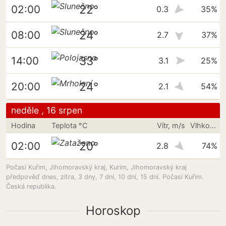
22°
02:00
0.3
35%
24°
08:00
2.7
37%
33°
14:00
3.1
25%
24°
20:00
2.1
54%
neděle , 16 srpen
Hodina
Teplota °C
Vítr, m/s
Vlhkost vzduchu
20°
02:00
2.8
74%
Počasí Kuřim, Jihomoravský kraj, Kurim, Jihomoravský kraj
předpověď dnes, zítra, 3 dny, 7 dní, 10 dní, 15 dní. Počasí Kuřim.
Česká republika.
Horoskop