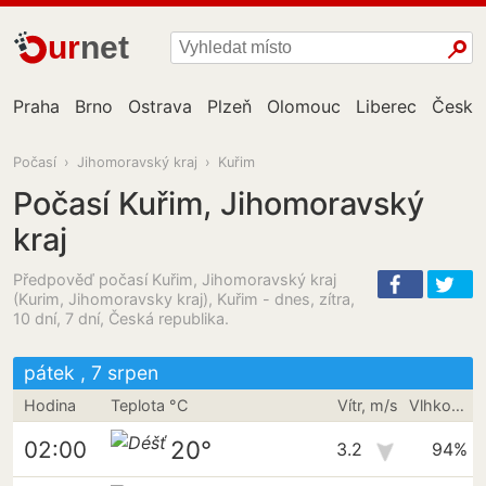
ur
net
Praha
Brno
Ostrava
Plzeň
Olomouc
Liberec
České
Počasí
›
Jihomoravský kraj
›
Kuřim
Počasí Kuřim, Jihomoravský
kraj
Předpověď počasí Kuřim, Jihomoravský kraj
(Kurim, Jihomoravsky kraj), Kuřim - dnes, zítra,
10 dní, 7 dní, Česká republika.
pátek , 7 srpen
Hodina
Teplota °C
Vítr, m/s
Vlhkost vzduchu
20°
02:00
3.2
94%