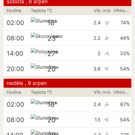
sobota , 8 srpen
Hodina
Teplota °C
Vítr, m/s
Vlhkost vzduchu
16°
02:00
2.4
74%
23°
08:00
2.2
44%
27°
14:00
2
33%
20°
20:00
3.6
54%
neděle , 9 srpen
Hodina
Teplota °C
Vítr, m/s
Vlhkost vzduchu
16°
02:00
2.4
67%
20°
08:00
1.5
54%