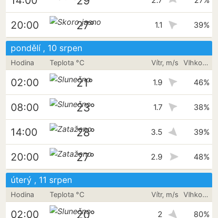
29°
14:00
2.7
27%
27°
20:00
1.1
39%
pondělí , 10 srpen
Hodina
Teplota °C
Vítr, m/s
Vlhkost vzduchu
21°
02:00
1.9
46%
23°
08:00
1.7
38%
28°
14:00
3.5
39%
27°
20:00
2.9
48%
úterý , 11 srpen
Hodina
Teplota °C
Vítr, m/s
Vlhkost vzduchu
20°
02:00
2
80%