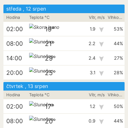
středa , 12 srpen
Hodina
Teplota °C
Vítr, m/s
Vlhkost vzduchu
19°
02:00
1.9
53%
21°
08:00
2.2
44%
29°
14:00
2.4
27%
25°
20:00
3.1
28%
čtvrtek , 13 srpen
Hodina
Teplota °C
Vítr, m/s
Vlhkost vzduchu
17°
02:00
1.2
50%
20°
08:00
0.9
44%