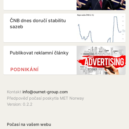
ČNB dnes doručí stabilitu
sazeb
Publikovat reklamní články
PODNIKÁNÍ
Kontakt
info@ournet-group.com
Předpověď počasí poskytla MET Norway
Version: 0.2.2
Počasí na vašem webu