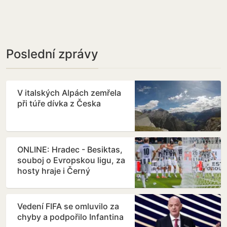
Poslední zprávy
V italských Alpách zemřela
při túře dívka z Česka
ONLINE: Hradec - Besiktas,
souboj o Evropskou ligu, za
hosty hraje i Černý
Vedení FIFA se omluvilo za
chyby a podpořilo Infantina