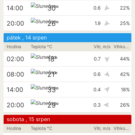
30°
14:00
0.6
22%
26°
20:00
1.9
25%
pátek , 14 srpen
Hodina
Teplota °C
Vítr, m/s
Vlhkost vzduchu
18°
02:00
0.7
44%
21°
08:00
0.6
42%
33°
14:00
0.4
18%
29°
20:00
0.3
26%
sobota , 15 srpen
Hodina
Teplota °C
Vítr, m/s
Vlhkost vzduchu