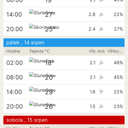
27°
14:00
2.8
22%
25°
20:00
2.4
27%
pátek , 14 srpen
Hodina
Teplota °C
Vítr, m/s
Vlhkost vzduchu
18°
02:00
2.1
49%
20°
08:00
2.1
45%
29°
14:00
1.6
22%
26°
20:00
1.5
23%
sobota , 15 srpen