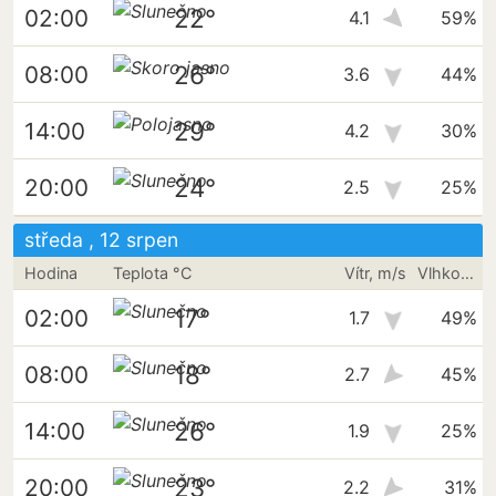
22°
02:00
4.1
59%
26°
08:00
3.6
44%
29°
14:00
4.2
30%
24°
20:00
2.5
25%
středa , 12 srpen
Hodina
Teplota °C
Vítr, m/s
Vlhkost vzduchu
17°
02:00
1.7
49%
18°
08:00
2.7
45%
26°
14:00
1.9
25%
23°
20:00
2.2
31%