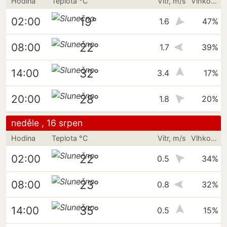
Hodina
Teplota °C
Vítr, m/s
Vlhkost vzduchu
19°
02:00
1.6
47%
22°
08:00
1.7
39%
32°
14:00
3.4
17%
28°
20:00
1.8
20%
neděle , 16 srpen
Hodina
Teplota °C
Vítr, m/s
Vlhkost vzduchu
22°
02:00
0.5
34%
23°
08:00
0.8
32%
35°
14:00
0.5
15%