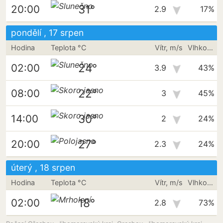
31°
20:00
2.9
17%
pondělí , 17 srpen
Hodina
Teplota °C
Vítr, m/s
Vlhkost vzduchu
24°
02:00
3.9
43%
22°
08:00
3
45%
30°
14:00
2
24%
27°
20:00
2.3
24%
úterý , 18 srpen
Hodina
Teplota °C
Vítr, m/s
Vlhkost vzduchu
18°
02:00
2.8
73%