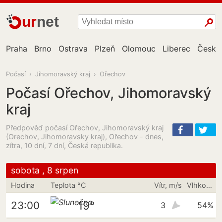
ur
net
Praha
Brno
Ostrava
Plzeň
Olomouc
Liberec
České
Počasí
›
Jihomoravský kraj
›
Ořechov
Počasí Ořechov, Jihomoravský
kraj
Předpověď počasí Ořechov, Jihomoravský kraj
(Orechov, Jihomoravsky kraj), Ořechov - dnes,
zítra, 10 dní, 7 dní, Česká republika.
sobota , 8 srpen
Hodina
Teplota °C
Vítr, m/s
Vlhkost vzduchu
19°
23:00
3
54%