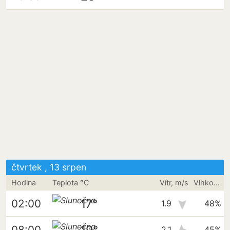
čtvrtek , 13 srpen
Hodina
Teplota °C
Vítr, m/s
Vlhkost vzduchu
17°
02:00
1.9
48%
19°
08:00
2.1
45%