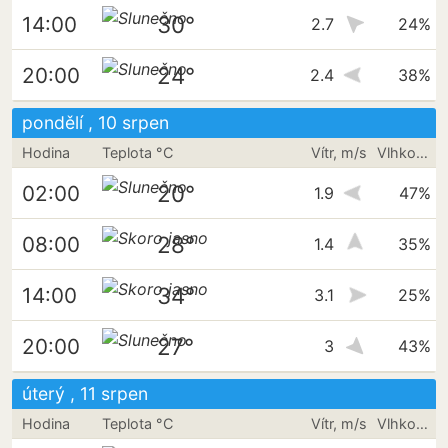
30°
14:00
2.7
24%
24°
20:00
2.4
38%
pondělí , 10 srpen
Hodina
Teplota °C
Vítr, m/s
Vlhkost vzduchu
20°
02:00
1.9
47%
28°
08:00
1.4
35%
34°
14:00
3.1
25%
27°
20:00
3
43%
úterý , 11 srpen
Hodina
Teplota °C
Vítr, m/s
Vlhkost vzduchu