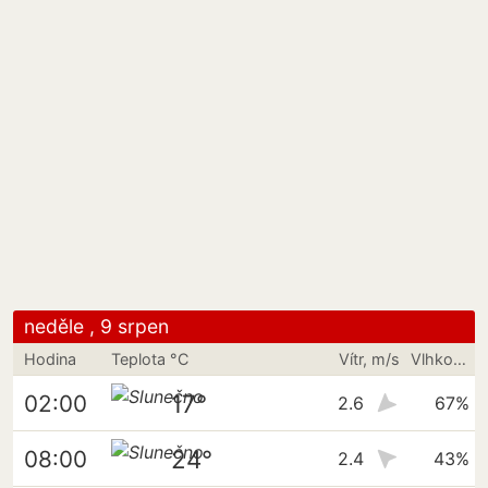
neděle , 9 srpen
Hodina
Teplota °C
Vítr, m/s
Vlhkost vzduchu
17°
02:00
2.6
67%
24°
08:00
2.4
43%