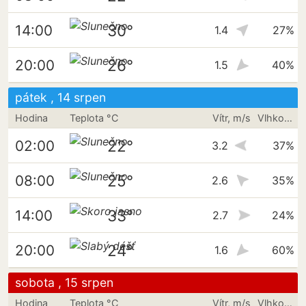
30°
14:00
1.4
27%
26°
20:00
1.5
40%
pátek , 14 srpen
Hodina
Teplota °C
Vítr, m/s
Vlhkost vzduchu
22°
02:00
3.2
37%
25°
08:00
2.6
35%
33°
14:00
2.7
24%
24°
20:00
1.6
60%
sobota , 15 srpen
Hodina
Teplota °C
Vítr, m/s
Vlhkost vzduchu