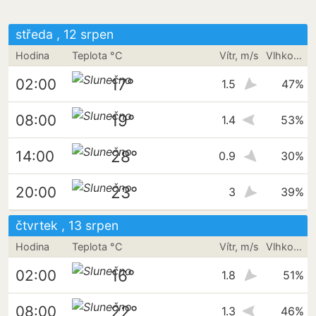
středa , 12 srpen
Hodina
Teplota °C
Vítr, m/s
Vlhkost vzduchu
17°
02:00
1.5
47%
19°
08:00
1.4
53%
28°
14:00
0.9
30%
23°
20:00
3
39%
čtvrtek , 13 srpen
Hodina
Teplota °C
Vítr, m/s
Vlhkost vzduchu
16°
02:00
1.8
51%
22°
08:00
1.3
46%