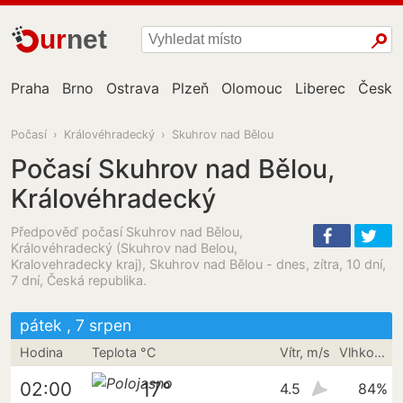
ur
net
Praha
Brno
Ostrava
Plzeň
Olomouc
Liberec
České
Počasí
›
Královéhradecký
›
Skuhrov nad Bělou
Počasí Skuhrov nad Bělou,
Královéhradecký
Předpověď počasí Skuhrov nad Bělou,
Královéhradecký (Skuhrov nad Belou,
Kralovehradecky kraj), Skuhrov nad Bělou - dnes, zítra, 10 dní,
7 dní, Česká republika.
pátek , 7 srpen
Hodina
Teplota °C
Vítr, m/s
Vlhkost vzduchu
17°
02:00
4.5
84%