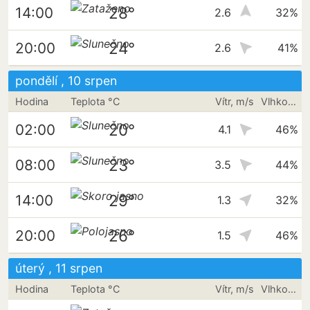
28°
14:00
2.6
32%
24°
20:00
2.6
41%
pondělí , 10 srpen
Hodina
Teplota °C
Vítr, m/s
Vlhkost vzduchu
20°
02:00
4.1
46%
23°
08:00
3.5
44%
29°
14:00
1.3
32%
26°
20:00
1.5
46%
úterý , 11 srpen
Hodina
Teplota °C
Vítr, m/s
Vlhkost vzduchu