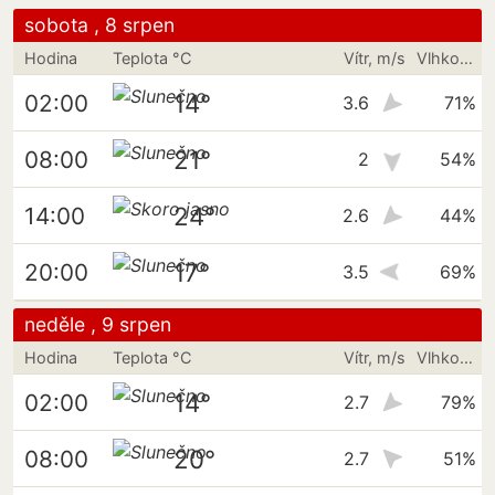
sobota , 8 srpen
Hodina
Teplota °C
Vítr, m/s
Vlhkost vzduchu
14°
02:00
3.6
71%
21°
08:00
2
54%
24°
14:00
2.6
44%
17°
20:00
3.5
69%
neděle , 9 srpen
Hodina
Teplota °C
Vítr, m/s
Vlhkost vzduchu
14°
02:00
2.7
79%
20°
08:00
2.7
51%