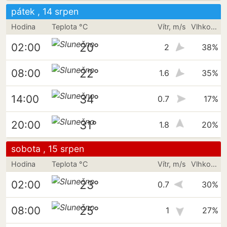
pátek , 14 srpen
Hodina
Teplota °C
Vítr, m/s
Vlhkost vzduchu
20°
02:00
2
38%
22°
08:00
1.6
35%
34°
14:00
0.7
17%
31°
20:00
1.8
20%
sobota , 15 srpen
Hodina
Teplota °C
Vítr, m/s
Vlhkost vzduchu
23°
02:00
0.7
30%
25°
08:00
1
27%