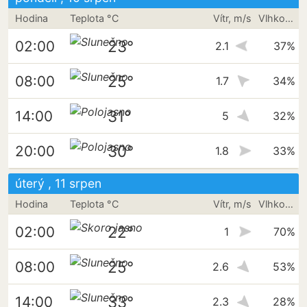
Hodina
Teplota °C
Vítr, m/s
Vlhkost vzduchu
23°
02:00
2.1
37%
25°
08:00
1.7
34%
31°
14:00
5
32%
30°
20:00
1.8
33%
úterý , 11 srpen
Hodina
Teplota °C
Vítr, m/s
Vlhkost vzduchu
22°
02:00
1
70%
25°
08:00
2.6
53%
33°
14:00
2.3
28%