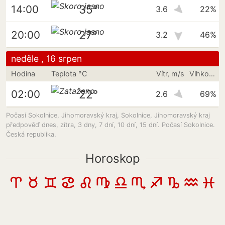
35°
14:00
3.6
22%
27°
20:00
3.2
46%
neděle , 16 srpen
Hodina
Teplota °C
Vítr, m/s
Vlhkost vzduchu
22°
02:00
2.6
69%
Počasí Sokolnice, Jihomoravský kraj, Sokolnice, Jihomoravský kraj
předpověď dnes, zítra, 3 dny, 7 dní, 10 dní, 15 dní. Počasí Sokolnice.
Česká republika.
Horoskop