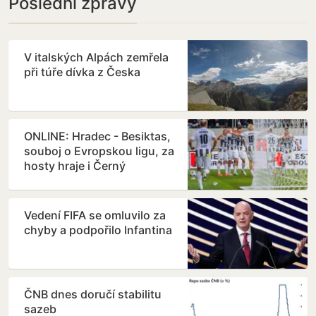
Poslední zprávy
V italských Alpách zemřela
při túře dívka z Česka
ONLINE: Hradec - Besiktas,
souboj o Evropskou ligu, za
hosty hraje i Černý
Vedení FIFA se omluvilo za
chyby a podpořilo Infantina
ČNB dnes doručí stabilitu
sazeb