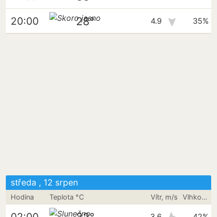
28°
20:00
4.9
35%
středa , 12 srpen
Hodina
Teplota °C
Vítr, m/s
Vlhkost vzduchu
22°
02:00
3.6
42%