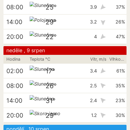
25°
08:00
3.9
37%
29°
14:00
3.2
26%
22°
20:00
4
47%
neděle , 9 srpen
Hodina
Teplota °C
Vítr, m/s
Vlhkost vzduchu
17°
02:00
3.4
61%
26°
08:00
2.5
35%
31°
14:00
2.4
23%
29°
20:00
1.2
30%
pondělí , 10 srpen