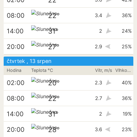
22°
08:00
3.4
36%
31°
14:00
2
24%
27°
20:00
2.9
25%
čtvrtek , 13 srpen
Hodina
Teplota °C
Vítr, m/s
Vlhkost vzduchu
20°
02:00
2.3
40%
22°
08:00
2.7
36%
31°
14:00
2
19%
28°
20:00
3.6
23%