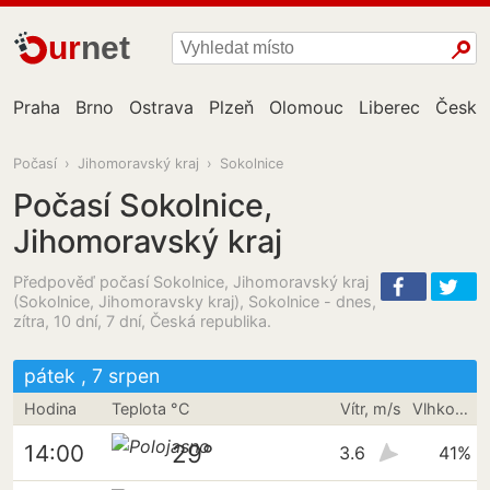
ur
net
Praha
Brno
Ostrava
Plzeň
Olomouc
Liberec
České
Počasí
›
Jihomoravský kraj
›
Sokolnice
Počasí Sokolnice,
Jihomoravský kraj
Předpověď počasí Sokolnice, Jihomoravský kraj
(Sokolnice, Jihomoravsky kraj), Sokolnice - dnes,
zítra, 10 dní, 7 dní, Česká republika.
pátek , 7 srpen
Hodina
Teplota °C
Vítr, m/s
Vlhkost vzduchu
29°
14:00
3.6
41%