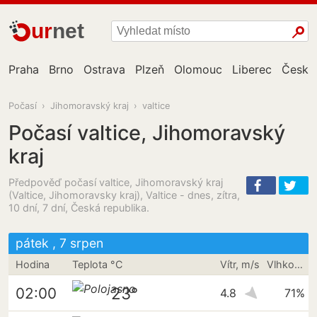
ur
net
Praha
Brno
Ostrava
Plzeň
Olomouc
Liberec
České
Počasí
›
Jihomoravský kraj
›
valtice
Počasí valtice, Jihomoravský
kraj
Předpověď počasí valtice, Jihomoravský kraj
(Valtice, Jihomoravsky kraj), Valtice - dnes, zítra,
10 dní, 7 dní, Česká republika.
pátek , 7 srpen
Hodina
Teplota °C
Vítr, m/s
Vlhkost vzduchu
23°
02:00
4.8
71%