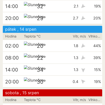
32°
14:00
2.1
19%
29°
20:00
2.7
20%
pátek , 14 srpen
Hodina
Teplota °C
Vítr, m/s
Vlhkost vzduchu
20°
02:00
1.8
44%
22°
08:00
1.3
39%
34°
14:00
1.3
15%
30°
20:00
0.4
19%
sobota , 15 srpen
Hodina
Teplota °C
Vítr, m/s
Vlhkost vzduchu