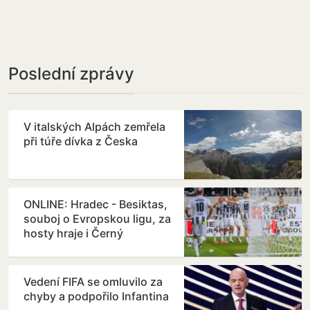
Poslední zprávy
V italských Alpách zemřela
při túře dívka z Česka
ONLINE: Hradec - Besiktas,
souboj o Evropskou ligu, za
hosty hraje i Černý
Vedení FIFA se omluvilo za
chyby a podpořilo Infantina