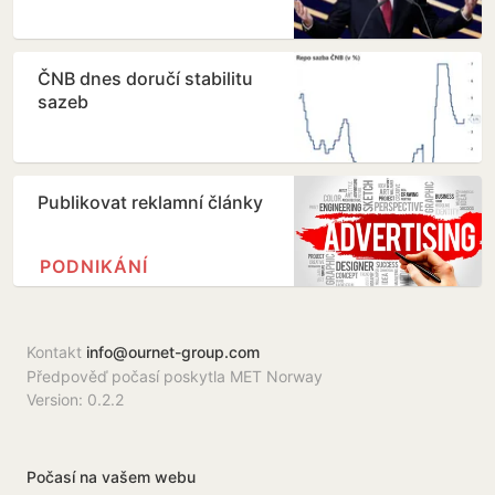
ČNB dnes doručí stabilitu
sazeb
Publikovat reklamní články
PODNIKÁNÍ
Kontakt
info@ournet-group.com
Předpověď počasí poskytla MET Norway
Version: 0.2.2
Počasí na vašem webu