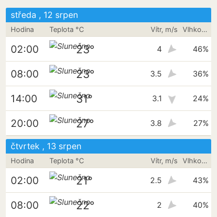
středa , 12 srpen
Hodina
Teplota °C
Vítr, m/s
Vlhkost vzduchu
23°
02:00
4
46%
23°
08:00
3.5
36%
31°
14:00
3.1
24%
27°
20:00
3.8
27%
čtvrtek , 13 srpen
Hodina
Teplota °C
Vítr, m/s
Vlhkost vzduchu
21°
02:00
2.5
43%
22°
08:00
2
40%