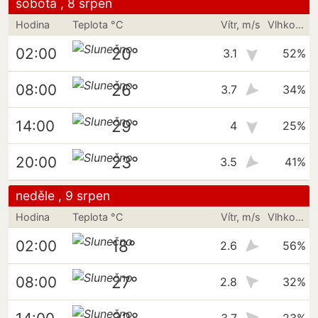
sobota , 8 srpen
Hodina
Teplota °C
Vítr, m/s
Vlhkost vzduchu
20°
02:00
3.1
52%
26°
08:00
3.7
34%
29°
14:00
4
25%
23°
20:00
3.5
41%
neděle , 9 srpen
Hodina
Teplota °C
Vítr, m/s
Vlhkost vzduchu
18°
02:00
2.6
56%
27°
08:00
2.8
32%