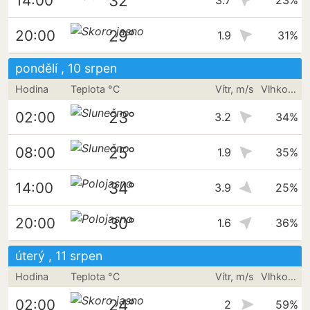
32°
14:00
3.7
23%
29°
20:00
1.9
31%
pondělí , 10 srpen
Hodina
Teplota °C
Vítr, m/s
Vlhkost vzduchu
23°
02:00
3.2
34%
25°
08:00
1.9
35%
34°
14:00
3.9
25%
30°
20:00
1.6
36%
úterý , 11 srpen
Hodina
Teplota °C
Vítr, m/s
Vlhkost vzduchu
24°
02:00
2
59%