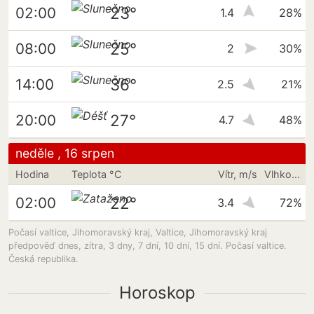
23°
02:00
1.4
28%
25°
08:00
2
30%
36°
14:00
2.5
21%
27°
20:00
4.7
48%
neděle , 16 srpen
Hodina
Teplota °C
Vítr, m/s
Vlhkost vzduchu
22°
02:00
3.4
72%
Počasí valtice, Jihomoravský kraj, Valtice, Jihomoravský kraj
předpověď dnes, zítra, 3 dny, 7 dní, 10 dní, 15 dní. Počasí valtice.
Česká republika.
Horoskop