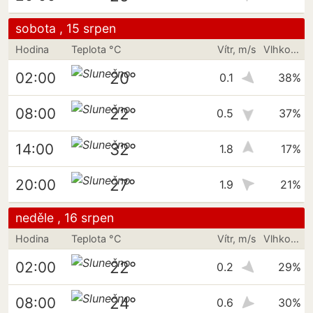
sobota , 15 srpen
Hodina
Teplota °C
Vítr, m/s
Vlhkost vzduchu
20°
02:00
0.1
38%
22°
08:00
0.5
37%
32°
14:00
1.8
17%
27°
20:00
1.9
21%
neděle , 16 srpen
Hodina
Teplota °C
Vítr, m/s
Vlhkost vzduchu
22°
02:00
0.2
29%
24°
08:00
0.6
30%