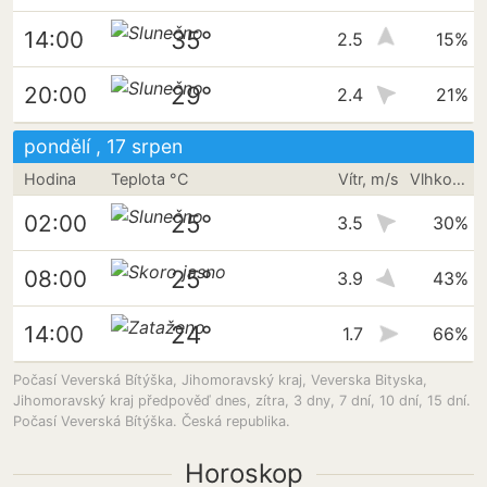
35°
14:00
2.5
15%
29°
20:00
2.4
21%
pondělí , 17 srpen
Hodina
Teplota °C
Vítr, m/s
Vlhkost vzduchu
25°
02:00
3.5
30%
25°
08:00
3.9
43%
24°
14:00
1.7
66%
Počasí Veverská Bítýška, Jihomoravský kraj, Veverska Bityska,
Jihomoravský kraj předpověď dnes, zítra, 3 dny, 7 dní, 10 dní, 15 dní.
Počasí Veverská Bítýška. Česká republika.
Horoskop