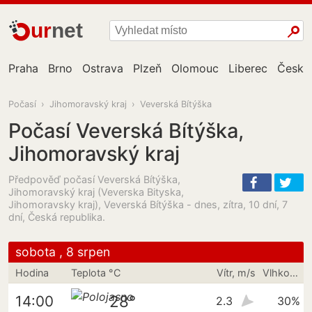
ur
net
Praha
Brno
Ostrava
Plzeň
Olomouc
Liberec
České
Počasí
›
Jihomoravský kraj
›
Veverská Bítýška
Počasí Veverská Bítýška,
Jihomoravský kraj
Předpověď počasí Veverská Bítýška,
Jihomoravský kraj (Veverska Bityska,
Jihomoravsky kraj), Veverská Bítýška - dnes, zítra, 10 dní, 7
dní, Česká republika.
sobota , 8 srpen
Hodina
Teplota °C
Vítr, m/s
Vlhkost vzduchu
28°
14:00
2.3
30%