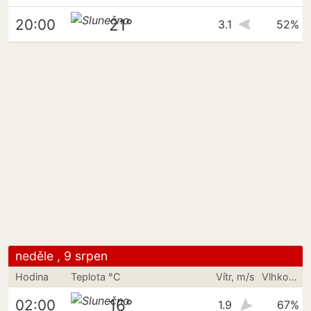
21°
20:00
3.1
52%
neděle , 9 srpen
Hodina
Teplota °C
Vítr, m/s
Vlhkost vzduchu
16°
02:00
1.9
67%