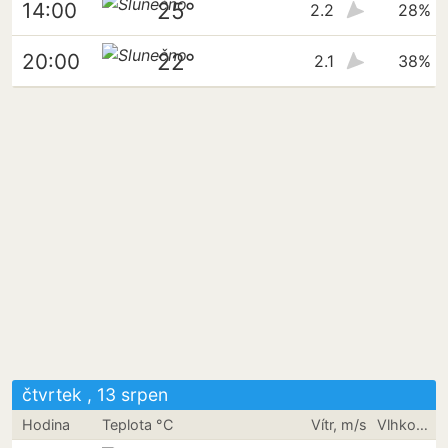
25°
14:00
2.2
28%
22°
20:00
2.1
38%
čtvrtek , 13 srpen
Hodina
Teplota °C
Vítr, m/s
Vlhkost vzduchu