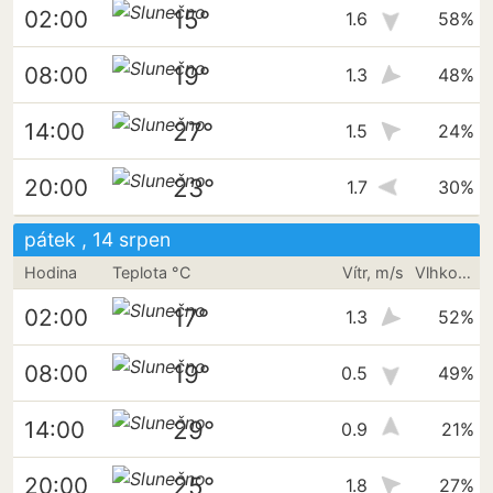
15°
02:00
1.6
58%
19°
08:00
1.3
48%
27°
14:00
1.5
24%
23°
20:00
1.7
30%
pátek , 14 srpen
Hodina
Teplota °C
Vítr, m/s
Vlhkost vzduchu
17°
02:00
1.3
52%
19°
08:00
0.5
49%
29°
14:00
0.9
21%
25°
20:00
1.8
27%