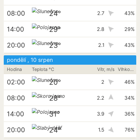
24°
08:00
2.7
43%
29°
14:00
2.8
29%
23°
20:00
2.1
43%
pondělí , 10 srpen
Hodina
Teplota °C
Vítr, m/s
Vlhkost vzduchu
20°
02:00
2
46%
28°
08:00
2.2
34%
31°
14:00
3.9
36%
24°
20:00
1.5
76%