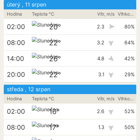
úterý , 11 srpen
Hodina
Teplota °C
Vítr, m/s
Vlhkost vzduchu
20°
02:00
2.3
80%
22°
08:00
3.2
64%
26°
14:00
4.8
42%
22°
20:00
3.1
29%
středa , 12 srpen
Hodina
Teplota °C
Vítr, m/s
Vlhkost vzduchu
16°
02:00
2.6
52%
17°
08:00
1.3
50%